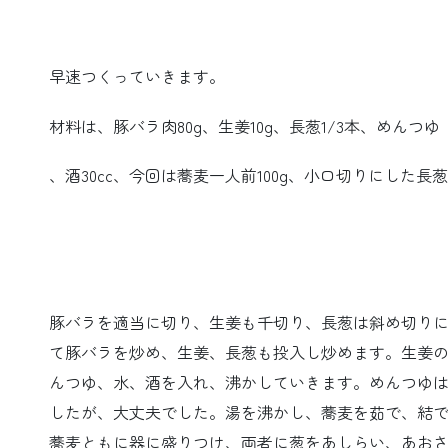
早速つくっていきます。
材料は、豚バラ肉80g、生姜10g、長葱1/3本、めんつゆ（3
、酒30cc、今回は蕎麦一人前100g、小口切りにした長
豚バラを適当に切り、生姜も千切り、長葱は斜め切りに
て豚バラを炒め、生姜、長葱も投入し炒めます。生姜
んつゆ、水、酒を入れ、沸かしていきます。めんつゆは
したが、大丈夫でした。湯を沸かし、蕎麦を茹で、結
蕎麦ともに器に盛りつけ、両者に葱をあしらい、あおさ