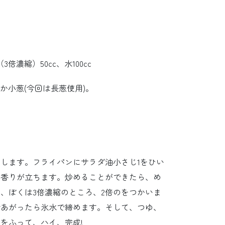
倍濃縮）50cc、水100cc
葱か小葱(今回は長葱使用)。
します。フライパンにサラダ油小さじ1をひい
の香りが立ちます。炒めることができたら、め
、ぼくは3倍濃縮のところ、2倍のをつかいま
であがったら氷水で締めます。そして、つゆ、
をふって、ハイ、完成!