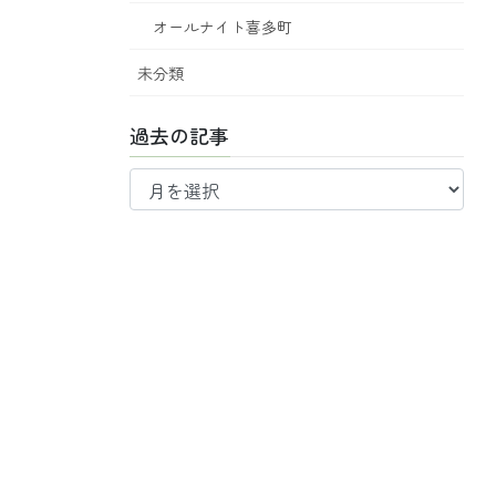
オールナイト喜多町
未分類
過去の記事
過
去
の
記
事