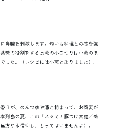
常に鼻腔を刺激します。匂いも料理との感を強
。薬味の役割をする長葱の小口切りは小葱のほ
象でした。（レシピには小葱とありました）。
の香りが、めんつゆや酒と相まって、お蕎麦が
日本列島の夏、この「スタミナ豚つけ素麺／蕎
（当方なる信仰も、もってはいませんよ）。