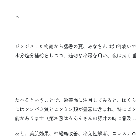
＊
ジメジメした梅雨から猛暑の夏、みなさんは如何凌い
水分塩分補給をしつつ、適切な冷房を用い、夜は良く
たべるということで、栄養面に注目してみると、ぼく
にはタンパク質とビタミン類が豊富に含まれ、特にビタ
能があります（第25回はるあんさんの豚丼の時に言及
あと、美肌効果、神経痛改善、冷え性解消、コレステ