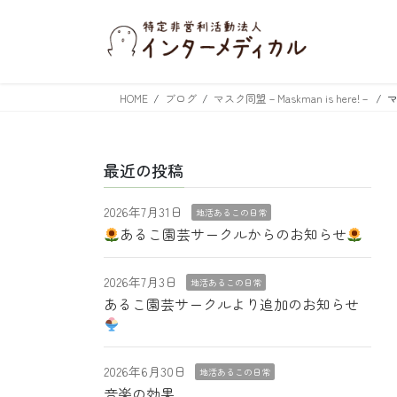
コ
ナ
ン
ビ
テ
ゲ
ン
ー
ツ
シ
HOME
ブログ
マスク同盟－Maskman is here!－
マ
へ
ョ
ス
ン
キ
に
最近の投稿
ッ
移
プ
動
2026年7月31日
地活あるこの日常
あるこ園芸サークルからのお知らせ
2026年7月3日
地活あるこの日常
あるこ園芸サークルより追加のお知らせ
2026年6月30日
地活あるこの日常
音楽の効果