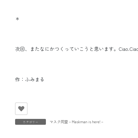
＊
次回、またなにかつくっていこうと思います。Ciao.Ciao
作：ふみまる
マスク同盟－Maskman is here!－
カテゴリー