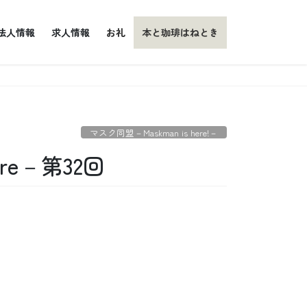
法人情報
求人情報
お礼
本と珈琲はねとき
マスク同盟－Maskman is here!－
ere－第32回