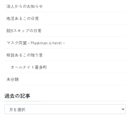
法人からのお知らせ
地活あるこの日常
就Bスキップの日常
マスク同盟－Maskman is here!－
相談あるこの独り言
オールナイト喜多町
未分類
過去の記事
過
去
の
記
事