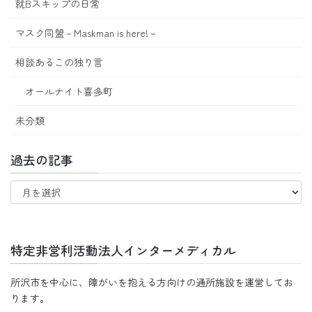
就Bスキップの日常
マスク同盟－Maskman is here!－
相談あるこの独り言
オールナイト喜多町
未分類
過去の記事
過
去
の
記
事
特定非営利活動法人インターメディカル
所沢市を中心に、障がいを抱える方向けの通所施設を運営してお
ります。