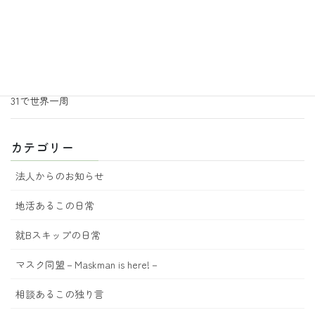
2026年6月29日
地活あるこの日常
あるこ園芸からのお知らせ 7月号
2026年6月18日
地活あるこの日常
31で世界一周
カテゴリー
法人からのお知らせ
地活あるこの日常
就Bスキップの日常
マスク同盟－Maskman is here!－
相談あるこの独り言