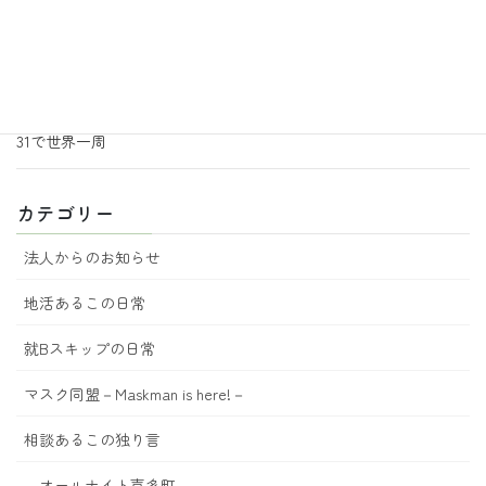
2026年6月29日
地活あるこの日常
あるこ園芸からのお知らせ 7月号
2026年6月18日
地活あるこの日常
31で世界一周
カテゴリー
法人からのお知らせ
地活あるこの日常
就Bスキップの日常
マスク同盟－Maskman is here!－
相談あるこの独り言
オールナイト喜多町