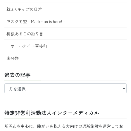
就Bスキップの日常
マスク同盟－Maskman is here!－
相談あるこの独り言
オールナイト喜多町
未分類
過去の記事
過
去
の
記
事
特定非営利活動法人インターメディカル
所沢市を中心に、障がいを抱える方向けの通所施設を運営してお