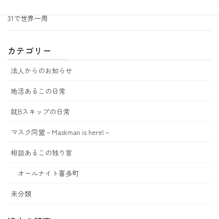
2026年6月18日
地活あるこの日常
31で世界一周
カテゴリー
法人からのお知らせ
地活あるこの日常
就Bスキップの日常
マスク同盟－Maskman is here!－
相談あるこの独り言
オールナイト喜多町
未分類