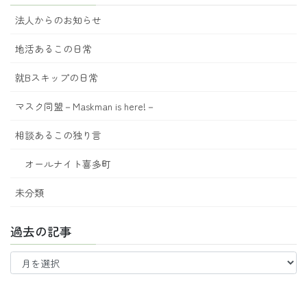
法人からのお知らせ
地活あるこの日常
就Bスキップの日常
マスク同盟－Maskman is here!－
相談あるこの独り言
オールナイト喜多町
未分類
過去の記事
過
去
の
記