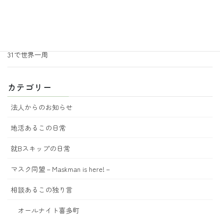
2026年6月29日
地活あるこの日常
あるこ園芸からのお知らせ 7月号
2026年6月18日
地活あるこの日常
31で世界一周
カテゴリー
法人からのお知らせ
地活あるこの日常
就Bスキップの日常
マスク同盟－Maskman is here!－
相談あるこの独り言
オールナイト喜多町