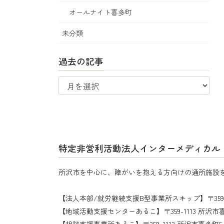
オールナイト喜多町
未分類
過去の記事
過
去
の
記
事
特定非営利活動法人インターメディカル
所沢市を中心に、障がいを抱える方向けの通所施設
【法人本部/就労継続支援B型事業所スキップ】〒359-111
【地域活動支援センターあるこ】〒359-1113 所沢市喜多町