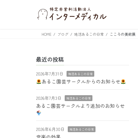
コ
ナ
ン
ビ
テ
ゲ
ン
ー
ツ
シ
HOME
ブログ
地活あるこの日常
こころの美術展
へ
ョ
ス
ン
キ
に
最近の投稿
ッ
移
プ
動
2026年7月31日
地活あるこの日常
あるこ園芸サークルからのお知らせ
2026年7月3日
地活あるこの日常
あるこ園芸サークルより追加のお知らせ
2026年6月30日
地活あるこの日常
音楽の効果