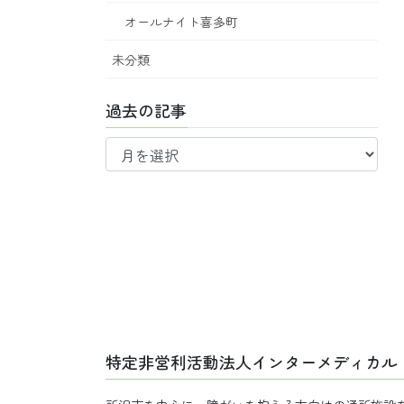
オールナイト喜多町
未分類
過去の記事
過
去
の
記
事
特定非営利活動法人インターメディカル