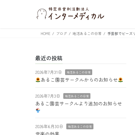
コ
ナ
ン
ビ
テ
ゲ
ン
ー
ツ
シ
HOME
ブログ
地活あるこの日常
手芸部でビーズ
へ
ョ
ス
ン
キ
に
最近の投稿
ッ
移
プ
動
2026年7月31日
地活あるこの日常
あるこ園芸サークルからのお知らせ
2026年7月3日
地活あるこの日常
あるこ園芸サークルより追加のお知らせ
2026年6月30日
地活あるこの日常
音楽の効果