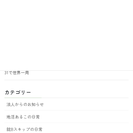
2026年7月3日
地活あるこの日常
あるこ園芸サークルより追加のお知らせ
2026年6月30日
地活あるこの日常
音楽の効果
2026年6月29日
地活あるこの日常
あるこ園芸からのお知らせ 7月号
2026年6月18日
地活あるこの日常
31で世界一周
カテゴリー
法人からのお知らせ
地活あるこの日常
就Bスキップの日常