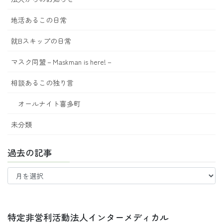
地活あるこの日常
就Bスキップの日常
マスク同盟－Maskman is here!－
相談あるこの独り言
オールナイト喜多町
未分類
過去の記事
過
去
の
記
事
特定非営利活動法人インターメディカル