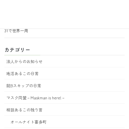
2026年6月29日
地活あるこの日常
あるこ園芸からのお知らせ 7月号
2026年6月18日
地活あるこの日常
31で世界一周
カテゴリー
法人からのお知らせ
地活あるこの日常
就Bスキップの日常
マスク同盟－Maskman is here!－
相談あるこの独り言
オールナイト喜多町