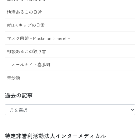
地活あるこの日常
就Bスキップの日常
マスク同盟－Maskman is here!－
相談あるこの独り言
オールナイト喜多町
未分類
過去の記事
過
去
の
記
事
特定非営利活動法人インターメディカル