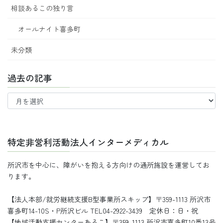
相談あるこの独り言
オールナイト喜多町
未分類
過去の記事
過
去
の
記
事
特定非営利活動法人インターメディカル
所沢市を中心に、障がいを抱える方向けの通所施設を運営してお
ります。
【法人本部/就労継続支援B型事業所スキップ】〒359-1113 所沢市
喜多町14-10S・P所沢ビル TEL04-2922-3439 定休日：日・祝
【地域活動支援センターあるこ】〒359-1113 所沢市喜多町10番13号