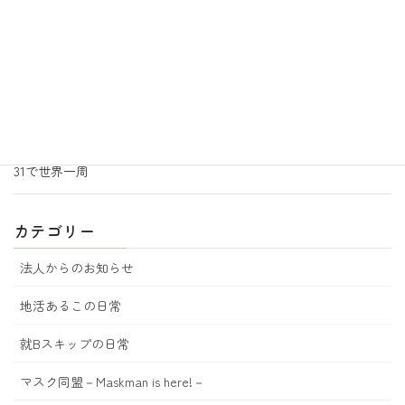
2026年6月30日
地活あるこの日常
音楽の効果
2026年6月29日
地活あるこの日常
あるこ園芸からのお知らせ 7月号
2026年6月18日
地活あるこの日常
31で世界一周
カテゴリー
法人からのお知らせ
地活あるこの日常
就Bスキップの日常
マスク同盟－Maskman is here!－