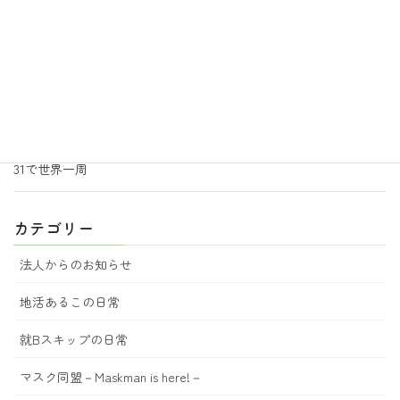
2026年6月30日
地活あるこの日常
音楽の効果
2026年6月29日
地活あるこの日常
あるこ園芸からのお知らせ 7月号
2026年6月18日
地活あるこの日常
31で世界一周
カテゴリー
法人からのお知らせ
地活あるこの日常
就Bスキップの日常
マスク同盟－Maskman is here!－