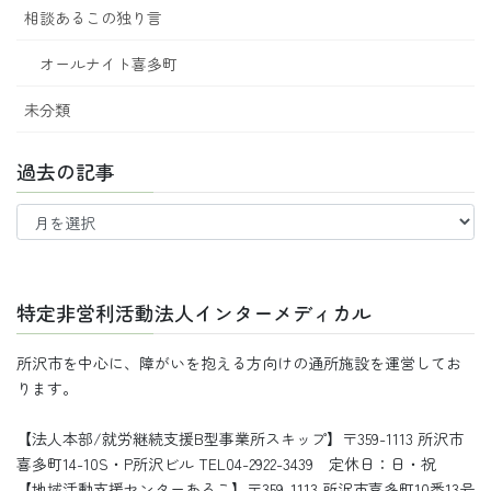
相談あるこの独り言
オールナイト喜多町
未分類
過去の記事
過
去
の
記
事
特定非営利活動法人インターメディカル
所沢市を中心に、障がいを抱える方向けの通所施設を運営してお
ります。
【法人本部/就労継続支援B型事業所スキップ】〒359-1113 所沢市
喜多町14-10S・P所沢ビル TEL04-2922-3439 定休日：日・祝
【地域活動支援センターあるこ】〒359-1113 所沢市喜多町10番13号