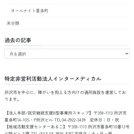
オールナイト喜多町
未分類
過去の記事
過
去
の
記
事
特定非営利活動法人インターメディカル
所沢市を中心に、障がいを抱える方向けの通所施設を運営してお
ります。
【法人本部/就労継続支援B型事業所スキップ】〒359-1113 所沢市
喜多町14-10S・P所沢ビル TEL04-2922-3439 定休日：日・祝
【地域活動支援センターあるこ】〒359-1113 所沢市喜多町10番13号
山路ビル３階 TEL/FAX 04-2936-8757 定休日：土・日・祝