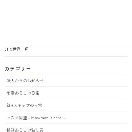
地活あるこの日常
音楽の効果
2026年6月29日
地活あるこの日常
あるこ園芸からのお知らせ 7月号
2026年6月18日
地活あるこの日常
31で世界一周
カテゴリー
法人からのお知らせ
地活あるこの日常
就Bスキップの日常
マスク同盟－Maskman is here!－
相談あるこの独り言