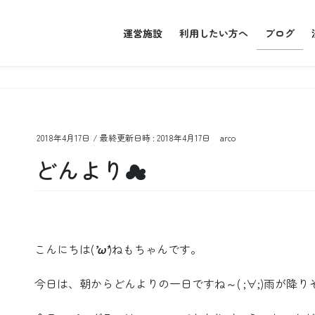
運営施設
利用したい方へ
ブログ
2018年4月17日
/ 最終更新日時 :
2018年4月17日
arco
どんより☁
こんにちは(
’ω’
)ねもちゃんです。
今日は、朝からどんよりの一日ですね～( ;∀;)雨が降りそ