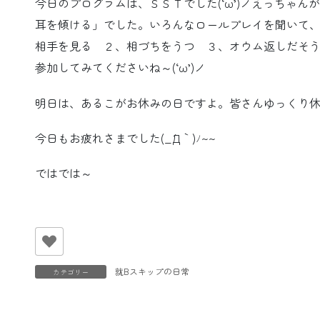
今日のプログラムは、ＳＳＴでした(‘ω’)ノえっちゃ
耳を傾ける」でした。いろんなロールプレイを聞いて
相手を見る ２、相づちをうつ ３、オウム返しだそうです
参加してみてくださいね～(‘ω’)ノ
明日は、あるこがお休みの日ですよ。皆さんゆっくり休んで
今日もお疲れさまでした(_´Д｀)ﾉ~~
ではでは～
就Bスキップの日常
カテゴリー