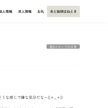
法人情報
求人情報
お礼
本と珈琲はねとき
就Bスキップの日常
うな感じで嫌な気分だな～((+_+))