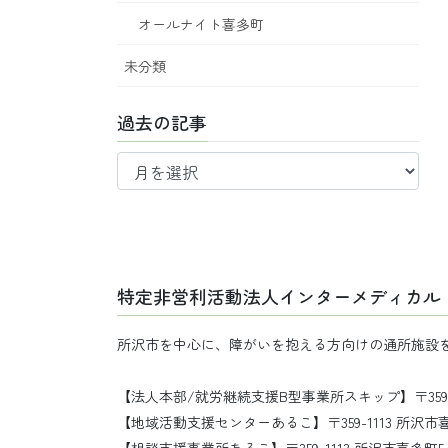
オールナイト喜多町
未分類
過去の記事
過
去
の
記
事
特定非営利活動法人インターメディカル
所沢市を中心に、障がいを抱える方向けの通所施設
【法人本部/就労継続支援B型事業所スキップ】〒359-111
【地域活動支援センターあるこ】〒359-1113 所沢市喜多町