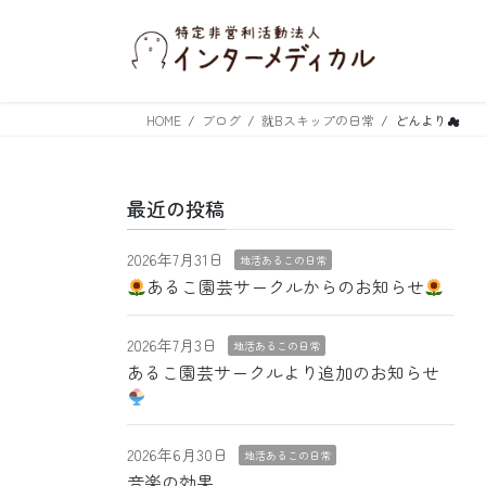
コ
ナ
ン
ビ
テ
ゲ
ン
ー
ツ
シ
HOME
ブログ
就Bスキップの日常
どんより☁
へ
ョ
ス
ン
キ
に
最近の投稿
ッ
移
プ
動
2026年7月31日
地活あるこの日常
あるこ園芸サークルからのお知らせ
2026年7月3日
地活あるこの日常
あるこ園芸サークルより追加のお知らせ
2026年6月30日
地活あるこの日常
音楽の効果